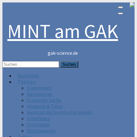
MINT am GAK
gak-science.de
Suchen
nach:
Startseite
Themen
Experiment
Gastbeitrag
In eigener Sache
Hinweise & Tipps
Rund um die Seminarfacharbeit
Schulleben
Unterwegs
Wettbewerbe
Archiv