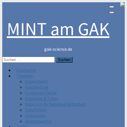
MINT am GAK
gak-science.de
Suchen
nach:
Startseite
Themen
Experiment
Gastbeitrag
In eigener Sache
Hinweise & Tipps
Rund um die Seminarfacharbeit
Schulleben
Unterwegs
Wettbewerbe
Archiv