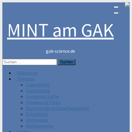
MINT am GAK
gak-science.de
Suchen
nach:
Startseite
Themen
Experiment
Gastbeitrag
In eigener Sache
Hinweise & Tipps
Rund um die Seminarfacharbeit
Schulleben
Unterwegs
Wettbewerbe
Archiv