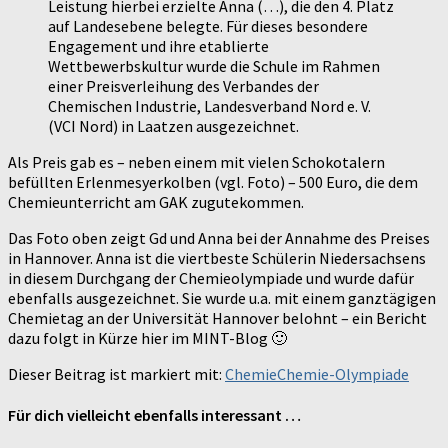
Leistung hierbei erzielte Anna (…), die den 4. Platz
auf Landesebene belegte. Für dieses besondere
Engagement und ihre etablierte
Wettbewerbskultur wurde die Schule im Rahmen
einer Preisverleihung des Verbandes der
Chemischen Industrie, Landesverband Nord e. V.
(VCI Nord) in Laatzen ausgezeichnet.
Als Preis gab es – neben einem mit vielen Schokotalern
befüllten Erlenmesyerkolben (vgl. Foto) – 500 Euro, die dem
Chemieunterricht am GAK zugutekommen.
Das Foto oben zeigt Gd und Anna bei der Annahme des Preises
in Hannover. Anna ist die viertbeste Schülerin Niedersachsens
in diesem Durchgang der Chemieolympiade und wurde dafür
ebenfalls ausgezeichnet. Sie wurde u.a. mit einem ganztägigen
Chemietag an der Universität Hannover belohnt – ein Bericht
dazu folgt in Kürze hier im MINT-Blog 🙂
Dieser Beitrag ist markiert mit:
Chemie
Chemie-Olympiade
Für dich vielleicht ebenfalls interessant …