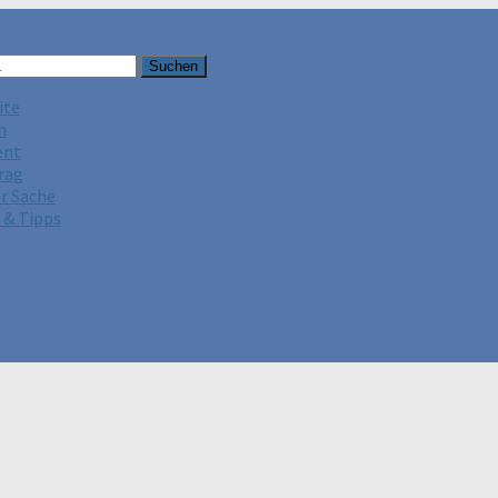
ite
n
ent
rag
er Sache
 & Tipps