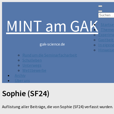
Suchen
MINT am GAK
nach:
Startse
Theme
Experim
Gastbeit
gak-science.de
In eigen
Hinweise
Rund um die Seminarfacharbeit
Schulleben
Unterwegs
Wettbewerbe
Archiv
Über uns
Sophie (SF24)
Auflistung aller Beiträge, die von Sophie (SF24) verfasst wurden.