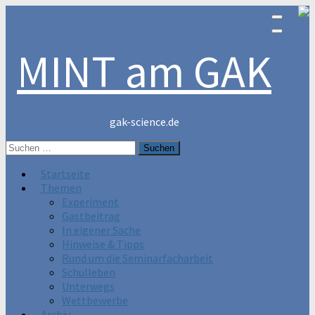
MINT am GAK
gak-science.de
Suchen
nach:
Startseite
Themen
Experiment
Gastbeitrag
In eigener Sache
Hinweise & Tipps
Rund um die Seminarfacharbeit
Schulleben
Unterwegs
Wettbewerbe
Archiv