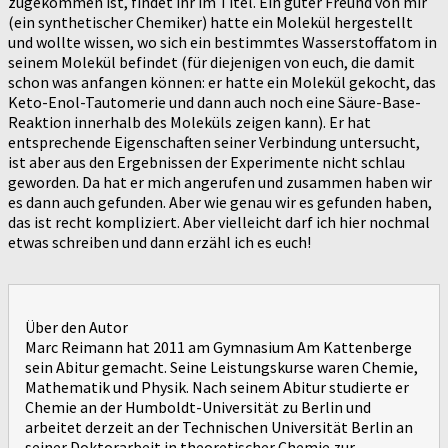
zugekommen ist, findet ihr im Titel. Ein guter Freund von mir
(ein synthetischer Chemiker) hatte ein Molekül hergestellt
und wollte wissen, wo sich ein bestimmtes Wasserstoffatom in
seinem Molekül befindet (für diejenigen von euch, die damit
schon was anfangen können: er hatte ein Molekül gekocht, das
Keto-Enol-Tautomerie und dann auch noch eine Säure-Base-
Reaktion innerhalb des Moleküls zeigen kann). Er hat
entsprechende Eigenschaften seiner Verbindung untersucht,
ist aber aus den Ergebnissen der Experimente nicht schlau
geworden. Da hat er mich angerufen und zusammen haben wir
es dann auch gefunden. Aber wie genau wir es gefunden haben,
das ist recht kompliziert. Aber vielleicht darf ich hier nochmal
etwas schreiben und dann erzähl ich es euch!
Über den Autor
Marc Reimann hat 2011 am Gymnasium Am Kattenberge
sein Abitur gemacht. Seine Leistungskurse waren Chemie,
Mathematik und Physik. Nach seinem Abitur studierte er
Chemie an der Humboldt-Universität zu Berlin und
arbeitet derzeit an der Technischen Universität Berlin an
seiner Doktorarbeit in theoretischer Chemie zur