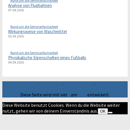
Rund um die Seminarfacharbeit
Analyse von Flugbahnen
07.04.2026
Rund um die Seminarfacharbeit
Wirkungsweise von Waschmittel
05.04.2026
Rund um die Seminarfacharbeit
Physikalische Eigenschaften eines Fußballs
04.04.2026
Impressum
·
Kontakt
·
Datenschutz
·
RSS-Feed
Diese Seite wird mit viel
am
GAK
entwickelt.
Diese Website benutzt Cookies. Wenn du die Website weiter
nutzt, gehen wir von deinem Einverständnis aus.
OK