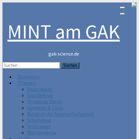
MINT am GAK
gak-science.de
Suchen
nach:
Startseite
Themen
Experiment
Gastbeitrag
In eigener Sache
Hinweise & Tipps
Rund um die Seminarfacharbeit
Schulleben
Unterwegs
Wettbewerbe
Archiv