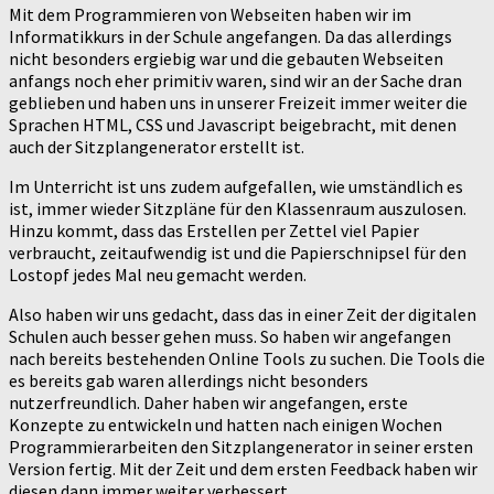
Mit dem Programmieren von Webseiten haben wir im
Informatikkurs in der Schule angefangen. Da das allerdings
nicht besonders ergiebig war und die gebauten Webseiten
anfangs noch eher primitiv waren, sind wir an der Sache dran
geblieben und haben uns in unserer Freizeit immer weiter die
Sprachen HTML, CSS und Javascript beigebracht, mit denen
auch der Sitzplangenerator erstellt ist.
Im Unterricht ist uns zudem aufgefallen, wie umständlich es
ist, immer wieder Sitzpläne für den Klassenraum auszulosen.
Hinzu kommt, dass das Erstellen per Zettel viel Papier
verbraucht, zeitaufwendig ist und die Papierschnipsel für den
Lostopf jedes Mal neu gemacht werden.
Also haben wir uns gedacht, dass das in einer Zeit der digitalen
Schulen auch besser gehen muss. So haben wir angefangen
nach bereits bestehenden Online Tools zu suchen. Die Tools die
es bereits gab waren allerdings nicht besonders
nutzerfreundlich. Daher haben wir angefangen, erste
Konzepte zu entwickeln und hatten nach einigen Wochen
Programmierarbeiten den Sitzplangenerator in seiner ersten
Version fertig. Mit der Zeit und dem ersten Feedback haben wir
diesen dann immer weiter verbessert.