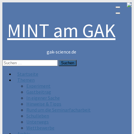
MINT am GAK
gak-science.de
Suchen
nach:
Startseite
Themen
Experiment
Gastbeitrag
In eigener Sache
Hinweise & Tipps
Rund um die Seminarfacharbeit
Schulleben
Unterwegs
Wettbewerbe
Archiv