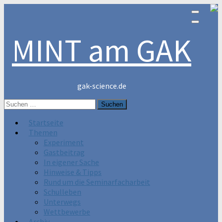
MINT am GAK
gak-science.de
Suchen
nach:
Startseite
Themen
Experiment
Gastbeitrag
In eigener Sache
Hinweise & Tipps
Rund um die Seminarfacharbeit
Schulleben
Unterwegs
Wettbewerbe
Archiv