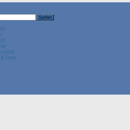
ite
n
ent
rag
er Sache
 & Tipps