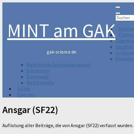
Suchen
MINT am GAK
nach:
Startse
Theme
Experim
Gastbeit
gak-science.de
In eigen
Hinweise
Rund um die Seminarfacharbeit
Schulleben
Unterwegs
Wettbewerbe
Archiv
Über uns
Ansgar (SF22)
Auflistung aller Beiträge, die von Ansgar (SF22) verfasst wurden.