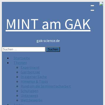
MINT am GAK
gak-science.de
Suchen
nach:
Startseite
Themen
Experiment
Gastbeitrag
In eigener Sache
Hinweise & Tipps
Rund um die Seminarfacharbeit
Schulleben
Unterwegs
Wettbewerbe
Archiv