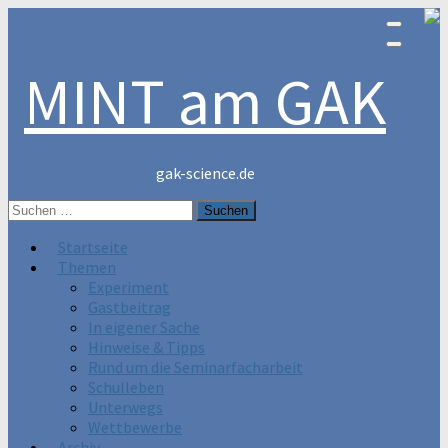
MINT am GAK
gak-science.de
Suchen
nach:
Startseite
Themen
Experiment
Gastbeitrag
In eigener Sache
Hinweise & Tipps
Rund um die Seminarfacharbeit
Schulleben
Unterwegs
Wettbewerbe
Archiv