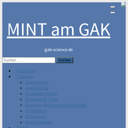
MINT am GAK
gak-science.de
Suchen
nach:
Startseite
Themen
Experiment
Gastbeitrag
In eigener Sache
Hinweise & Tipps
Rund um die Seminarfacharbeit
Schulleben
Unterwegs
Wettbewerbe
Archiv