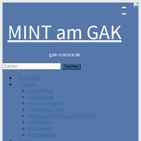
MINT am GAK
gak-science.de
Suchen
nach:
Startseite
Themen
Experiment
Gastbeitrag
In eigener Sache
Hinweise & Tipps
Rund um die Seminarfacharbeit
Schulleben
Unterwegs
Wettbewerbe
Archiv