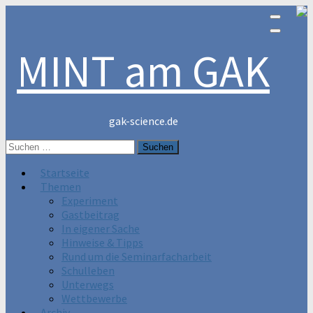
MINT am GAK
gak-science.de
Suchen
nach:
Startseite
Themen
Experiment
Gastbeitrag
In eigener Sache
Hinweise & Tipps
Rund um die Seminarfacharbeit
Schulleben
Unterwegs
Wettbewerbe
Archiv