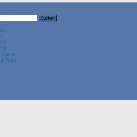
ite
n
ent
rag
er Sache
 & Tipps