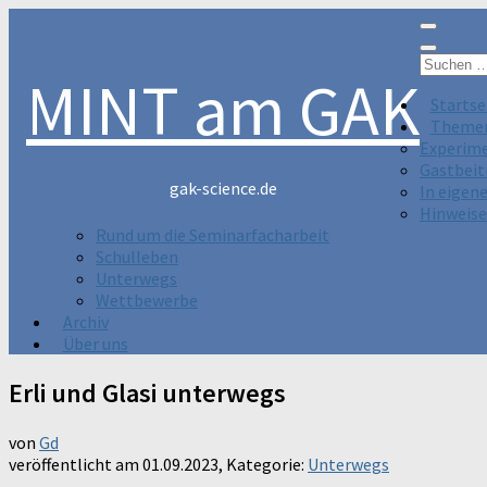
Suchen
MINT am GAK
nach:
Startse
Theme
Experim
Gastbeit
gak-science.de
In eigen
Hinweise
Rund um die Seminarfacharbeit
Schulleben
Unterwegs
Wettbewerbe
Archiv
Über uns
Erli und Glasi unterwegs
von
Gd
veröffentlicht am
01.09.2023
, Kategorie:
Unterwegs