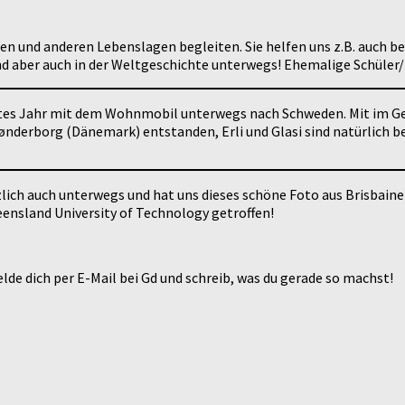
en und anderen Lebenslagen begleiten. Sie helfen uns z.B. auch bei
sind aber auch in der Weltgeschichte unterwegs! Ehemalige Schüler
tes Jahr mit dem Wohnmobil unterwegs nach Schweden. Mit im Gep
Sønderborg (Dänemark) entstanden, Erli und Glasi sind natürlich b
ch auch unterwegs und hat uns dieses schöne Foto aus Brisbaine i
eensland University of Technology getroffen!
de dich per E-Mail bei Gd und schreib, was du gerade so machst!