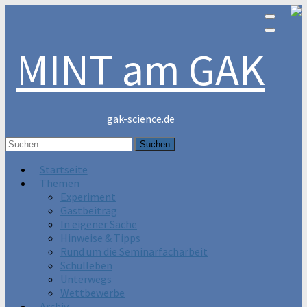
MINT am GAK
gak-science.de
Suchen
nach:
Startseite
Themen
Experiment
Gastbeitrag
In eigener Sache
Hinweise & Tipps
Rund um die Seminarfacharbeit
Schulleben
Unterwegs
Wettbewerbe
Archiv