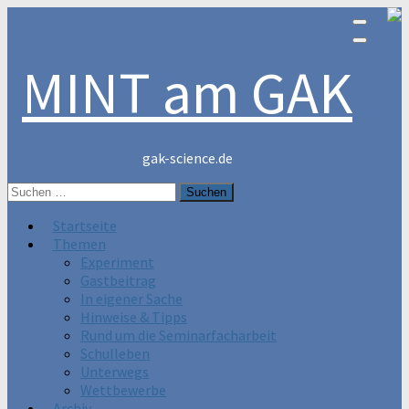
MINT am GAK
gak-science.de
Suchen
nach:
Startseite
Themen
Experiment
Gastbeitrag
In eigener Sache
Hinweise & Tipps
Rund um die Seminarfacharbeit
Schulleben
Unterwegs
Wettbewerbe
Archiv