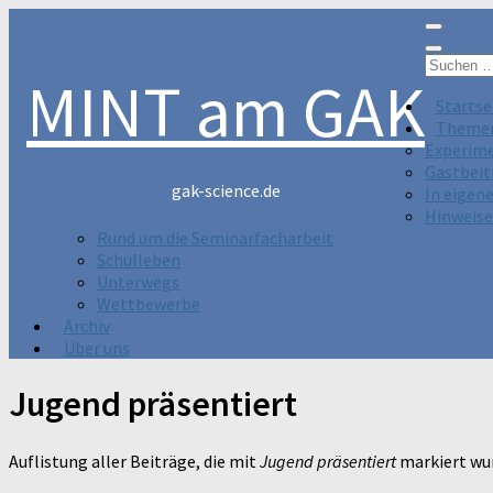
Suchen
MINT am GAK
nach:
Startse
Theme
Experim
Gastbeit
gak-science.de
In eigen
Hinweise
Rund um die Seminarfacharbeit
Schulleben
Unterwegs
Wettbewerbe
Archiv
Über uns
Jugend präsentiert
Auflistung aller Beiträge, die mit
Jugend präsentiert
markiert wu