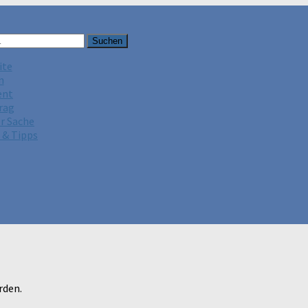
ite
n
ent
rag
er Sache
 & Tipps
rden.