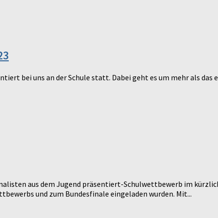
23
iert bei uns an der Schule statt. Dabei geht es um mehr als das e
e Finalisten aus dem Jugend präsentiert-Schulwettbewerb im kürzl
tbewerbs und zum Bundesfinale eingeladen wurden. Mit...