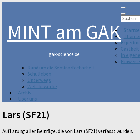
Suchen
MINT am GAK
nach:
Startse
Theme
Experim
Gastbeit
gak-science.de
In eigen
Hinweise
Rund um die Seminarfacharbeit
Schulleben
Unterwegs
Wettbewerbe
Archiv
Über uns
Lars (SF21)
Auflistung aller Beiträge, die von Lars (SF21) verfasst wurden.