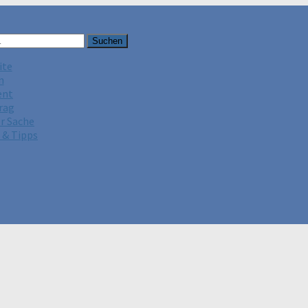
ite
n
ent
rag
er Sache
 & Tipps