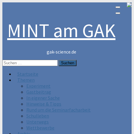
MINT am GAK
gak-science.de
Suchen
nach:
Startseite
Themen
Experiment
Gastbeitrag
In eigener Sache
Hinweise & Tipps
Rund um die Seminarfacharbeit
Schulleben
Unterwegs
Wettbewerbe
Archiv