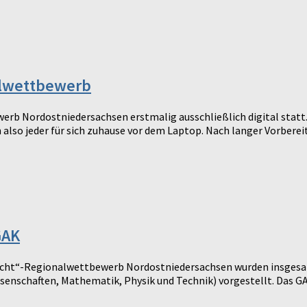
nalwettbewerb
werb Nordostniedersachsen erstmalig ausschließlich digital stat
lso jeder für sich zuhause vor dem Laptop. Nach langer Vorbereitu
GAK
rscht“-Regionalwettbewerb Nordostniedersachsen wurden insgesam
nschaften, Mathematik, Physik und Technik) vorgestellt. Das GAK 