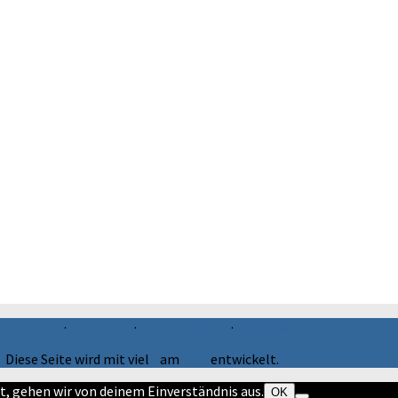
mpressum
·
Kontakt
·
Datenschutz
·
RSS-Feed
Diese Seite wird mit viel
am
GAK
entwickelt.
t, gehen wir von deinem Einverständnis aus.
OK