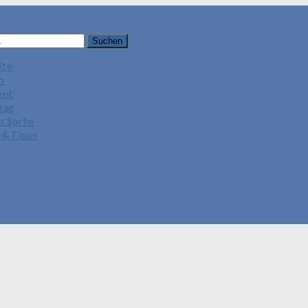
ite
n
ent
rag
er Sache
 & Tipps