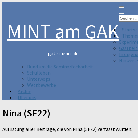
Suchen
MINT am GAK
nach:
Startse
Theme
Experim
Gastbeit
gak-science.de
In eigen
Hinweise
Rund um die Seminarfacharbeit
Schulleben
Unterwegs
Wettbewerbe
Archiv
Über uns
Nina (SF22)
Auflistung aller Beiträge, die von Nina (SF22) verfasst wurden.